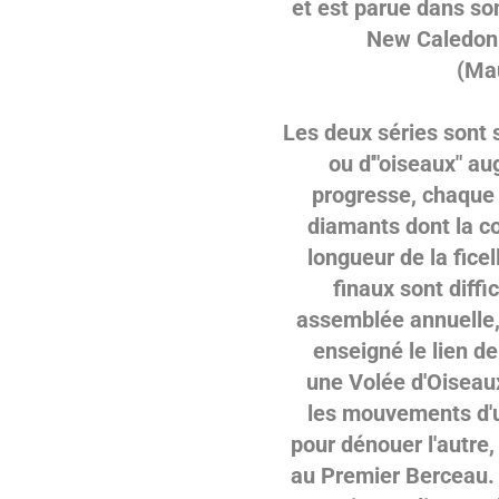
et est parue dans son
New Caledoni
(Ma
Les deux séries sont s
ou d'"oiseaux" a
progresse, chaque f
diamants dont la co
longueur de la fice
finaux sont diffi
assemblée annuelle, 
enseigné le lien d
une
Volée d'Oiseaux
les mouvements d'u
pour dénouer l'autre
au Premier Berceau. 