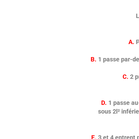
A.
P
B.
1 passe par-de
C.
2
p
D.
1 passe au-
sous 2l² inféri
E.
3 et 4 entrent 