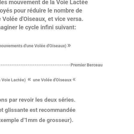
e les mouvement de
la
Voie Lactée
oyés pour réduire le nombre de
e
Volée d'Oiseaux, et vice versa.
giner le cycle infini suivant:
»
ouvements d'une Volée d'Oiseaux)
---------------------------------------Premier Berceau
«
«
 Voie Lactée)
une Volée d'Oiseaux
 par revoir les deux séries.
 et glissante est recommandée
 exemple d'1mm de grosseur).