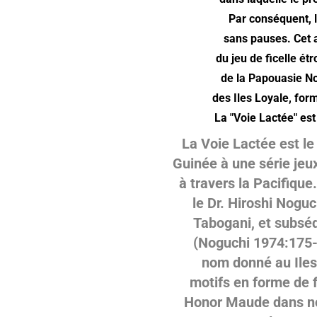
Par conséquent, la
sans pauses. Cet 
du jeu de ficelle ét
de la Papouasie No
des Iles Loyale, form
La "Voie Lactée" est
La
Voie Lactée est l
Guinée à une série jeux
à travers la Pacifique
le Dr. Hiroshi Noguc
Tabogani, et subsé
(Noguchi 1974:175
nom donné au
Ile
motifs
en forme de fi
Honor Maude dans notr