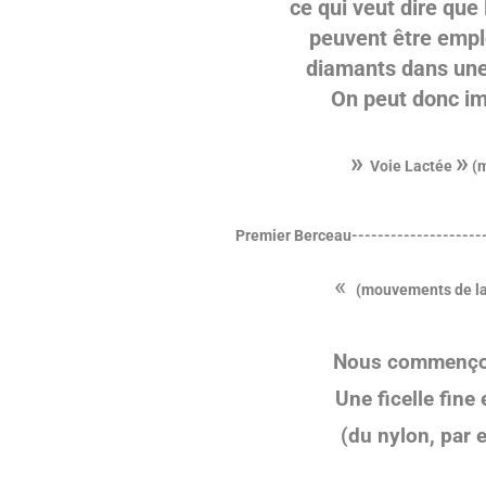
ce qui veut dire qu
peuvent être empl
diamants dans
un
On peut donc ima
»
»
Voie Lactée
(m
Premier Berceau---------------------
«
(mouvements de la
Nous commençons
Une ficelle fine
(du nylon, par