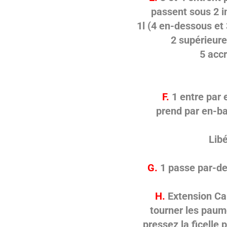
passent sous 2 in
1l (4 en-dessous et 
2 supérieure
5 acc
F.
1 entre par 
prend par en-bas
Libé
G.
1 passe par-de
H.
Extension Car
tourner les paum
pressez la ficelle 