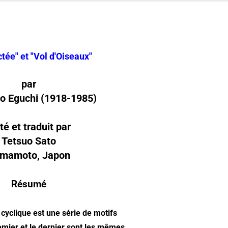
tée" et "Vol d'Oiseaux"
par
o Eguchi
(1918-1985)
té et traduit par
Tetsuo Sato
mamoto, Japon
Résumé
e cyclique est une série de motifs
emier et le dernier sont les mêmes.