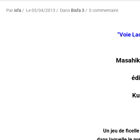
Par
isfa
Le 03/04/2013
Dans
Bisfa 3
0 commentaire
"Voie Lac
Masahik
édi
Ku
Un jeu de ficell
dans laquelle le pr