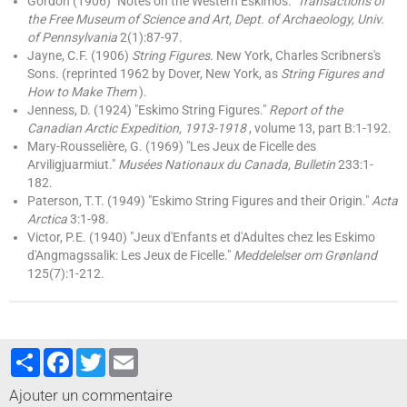
Gordon (1906) "Notes on the Western Eskimos."
Transactions of
the Free Museum of Science and Art, Dept. of Archaeology, Univ.
of Pennsylvania
2(1):87-97.
Jayne, C.F. (1906)
String Figures.
New York, Charles Scribners's
Sons. (reprinted 1962 by Dover, New York, as
String Figures and
How to Make Them
).
Jenness, D. (1924) "Eskimo String Figures."
Report of the
Canadian Arctic Expedition, 1913-1918
, volume 13, part B:1-192.
Mary-Rousselière, G. (1969) "Les Jeux de Ficelle des
Arviligjuarmiut."
Musées Nationaux du Canada, Bulletin
233:1-
182.
Paterson, T.T. (1949) "Eskimo String Figures and their Origin."
Acta
Arctica
3:1-98.
Victor, P.E. (1940) "Jeux d'Enfants et d'Adultes chez les Eskimo
d'Angmagssalik: Les Jeux de Ficelle."
Meddelelser om Grønland
125(7):1-212.
Partager
Facebook
Twitter
Email
Ajouter un commentaire