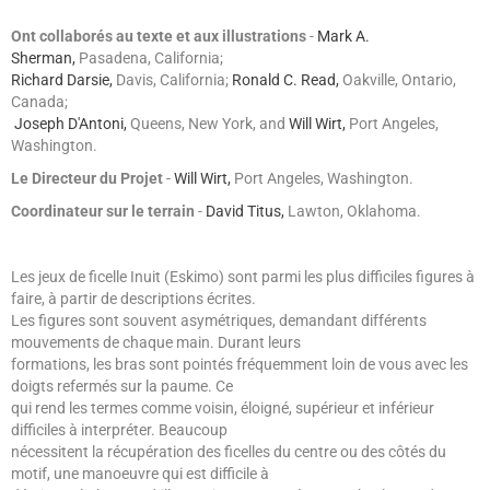
Ont collaborés au texte et aux illustrations
-
Mark A.
Sherman,
Pasadena, California;
Richard Darsie,
Davis, California;
Ronald C. Read,
Oakville, Ontario,
Canada;
Joseph D'Antoni,
Queens, New York, and
Will Wirt,
Port Angeles,
Washington.
Le Directeur du Projet
-
Will Wirt,
Port Angeles, Washington.
Coordinateur sur le terrain
-
David Titus,
Lawton, Oklahoma.
Les jeux de ficelle Inuit (Eskimo) sont parmi les plus difficiles figures à
faire, à partir de descriptions écrites.
Les figures sont souvent asymétriques, demandant différents
mouvements de chaque main. Durant leurs
formations, les bras sont pointés fréquemment loin de vous avec les
doigts refermés sur la paume. Ce
qui rend les termes comme voisin, éloigné, supérieur et inférieur
difficiles à interpréter. Beaucoup
nécessitent la récupération des ficelles du centre ou des côtés du
motif, une manoeuvre qui est difficile à