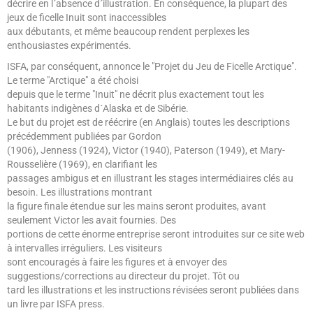
décrire en l´absence d´illustration. En conséquence, la plupart des
jeux de ficelle Inuit sont inaccessibles
aux débutants, et même beaucoup rendent perplexes les
enthousiastes expérimentés.
ISFA, par conséquent, annonce le "Projet du Jeu de Ficelle Arctique".
Le terme "Arctique" a été choisi
depuis que le terme "Inuit" ne décrit plus exactement tout les
habitants indigènes d´Alaska et de Sibérie.
Le but du projet est de réécrire (en Anglais) toutes les descriptions
précédemment publiées par Gordon
(1906), Jenness (1924), Victor (1940), Paterson (1949), et Mary-
Rousselière (1969), en clarifiant les
passages ambigus et en illustrant les stages intermédiaires clés au
besoin. Les illustrations montrant
la figure finale étendue sur les mains seront produites, avant
seulement Victor les avait fournies. Des
portions de cette énorme entreprise seront introduites sur ce site web
à intervalles irréguliers. Les visiteurs
sont encouragés à faire les figures et à envoyer des
suggestions/corrections au directeur du projet. Tôt ou
tard les illustrations et les instructions révisées seront publiées dans
un livre par ISFA press.