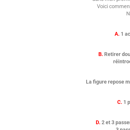
Voici comment 
N
A.
1 ac
B.
Retirer dou
réintro
La figure repose m
C.
1 p
D.
2 et 3 passe
3 pass