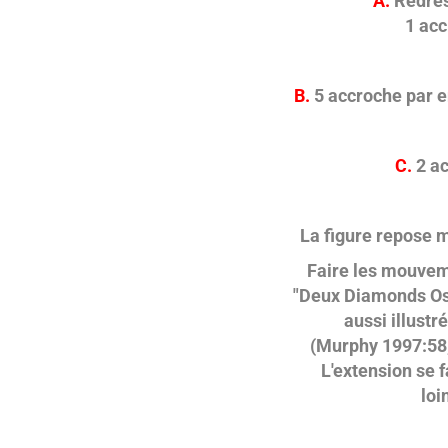
A.
Redress
1 acc
B.
5 accroche par en
C.
2 ac
La figure repose m
Faire les mouveme
"Deux Diamonds Osa
aussi illustr
(Murphy 1997:58, f
L'extension se f
loi