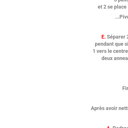
et 2 se place
...Piv
E.
Séparer 2
pendant que s
1 vers le centre
deux anneaux
Fi
Après avoir nett