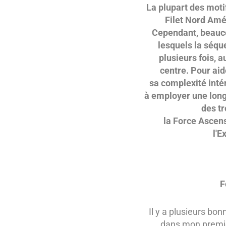
La plupart des moti
Filet Nord Amér
Cependant, beauco
lesquels la séqu
plusieurs fois, 
centre. Pour aide
sa complexité inté
à employer une long
des tr
la Force Ascens
l'E
F
Il y a plusieurs bo
dans mon premie