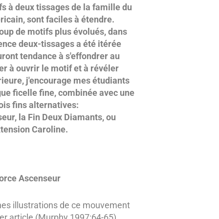
fs à deux tissages de la famille du
icain, sont faciles à étendre.
up de motifs plus évolués, dans
ence deux-tissages a été itérée
auront tendance à s'effondrer au
r à ouvrir le motif et à révéler
rieure, j'encourage mes étudiants
ue ficelle fine, combinée avec une
ois fins alternatives:
eur, la Fin Deux Diamants, ou
xtension Caroline.
orce Ascenseur
nnes illustrations de ce mouvement
r article (Murphy 1997:64-65).