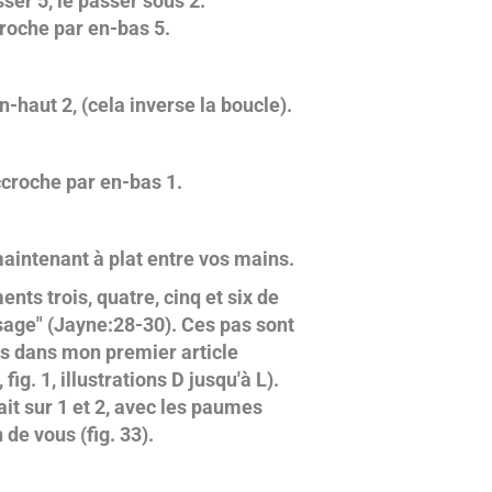
er 5, le passer sous 2.
roche par en-bas 5.
-haut 2, (cela inverse la boucle).
croche par en-bas 1.
aintenant à plat entre vos mains.
nts trois, quatre, cinq et six de
ge" (Jayne:28-30). Ces pas sont
és dans mon premier article
ig. 1, illustrations D jusqu'à L).
ait sur 1 et 2, avec les paumes
n de vous (fig. 33).