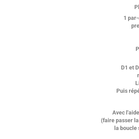
P
1 par-
pre
P
D1 et D
L
Puis répé
Avec l'aid
(faire passer l
la boucle 