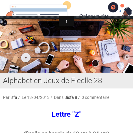
Association Internationale du Jeu de Ficelle
Page d'accueil
Derniers ajouts
Alphabet en Jeux de Ficelle 28
Par
isfa
Le 13/04/2013
Dans
Bisfa 8
0 commentaire
Lettre "Z"