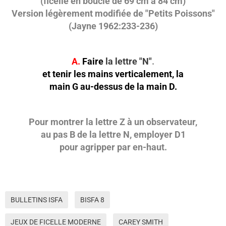
(ficelle en boucle de 69 cm à 84 cm)
Version légèrement modifiée de "Petits Poissons"
(Jayne 1962:233-236)
A.
Faire
la lettre "N"
.
et tenir les mains verticalement, la
main G au-dessus de la main D.
Pour montrer la lettre Z à un observateur,
au pas B de la lettre N, employer D1
pour agripper par en-haut.
BULLETINS ISFA
BISFA 8
JEUX DE FICELLE MODERNE
CAREY SMITH