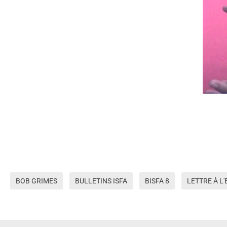
BOB GRIMES
BULLETINS ISFA
BISFA 8
LETTRE À L'