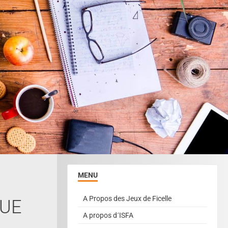
MENU
A Propos des Jeux de Ficelle
TUE
A propos d´ISFA