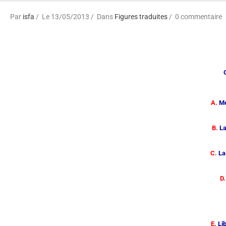
Par
isfa
Le 13/05/2013
Dans
Figures traduites
0 commentaire
A.
Met
B.
La 
C.
La 
D.
E
E.
Lib