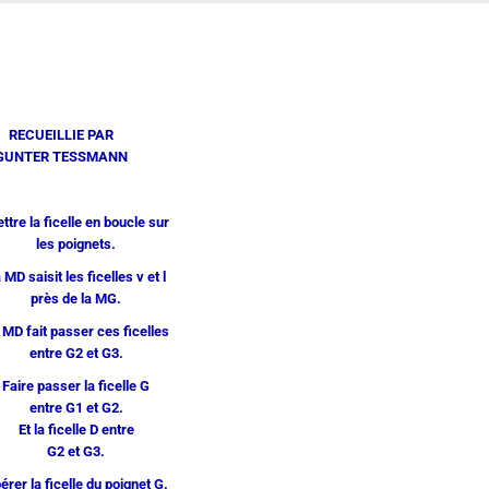
RECUEILLIE PAR
GUNTER TESSMANN
tre la ficelle en boucle sur
les poignets.
MD saisit les ficelles v et l
près de la MG.
MD fait passer ces ficelles
entre G2 et G3.
Faire passer la ficelle G
entre G1 et G2.
t la ficelle D entre
G2 et G3.
érer la ficelle du poignet G.