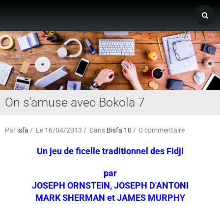
Page d'accueil
Derniers ajouts
On s'amuse avec Bokola 7
Par
isfa
Le 16/04/2013
Dans
Bisfa 10
0 commentaire
Un jeu de ficelle traditionnel des Fidji
par
JOSEPH ORNSTEIN, JOSEPH D'ANTONI
MARK SHERMAN et JAMES MURPHY