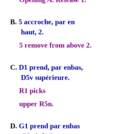
B.
5 accroche, par en­
haut, 2.
5 remove from above 2.
C.
D1 prend, par en­bas,
D5v supérieure.
R1 picks
upper R5n.
D.
G1 prend par en­bas