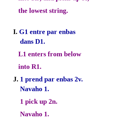
the lowest string.
I.
G1 entre par en­bas
dans D1.
L1 enters from below
into R1.
J.
1 prend par en­bas 2v.
Navaho 1.
1 pick up 2n.
Navaho 1.