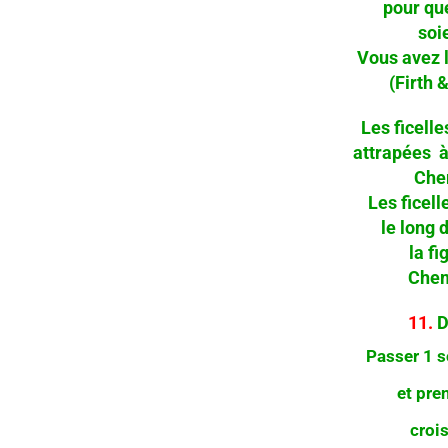
pour qu
soie
Vous avez 
(Firth 
Les ficelle
attrapées à 
Che
Les ficell
le long 
la fi
Chem
11.
D
Passer 1 s
et pre
crois