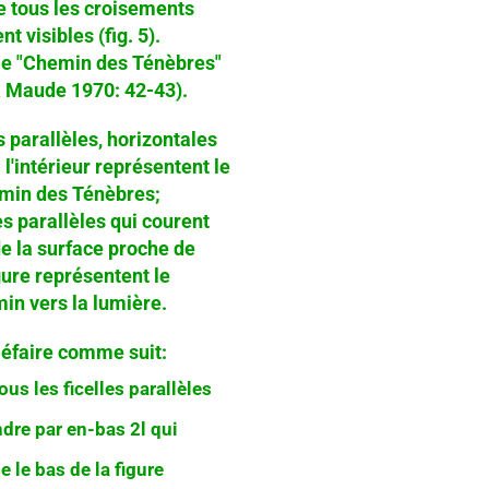
e tous les croisements
nt visibles (fig. 5).
le "Chemin des Ténèbres"
& Maude 1970: 42-43).
s parallèles, horizontales
l'intérieur représentent le
min des Ténèbres;
es
parallèles qui courent
de la surface proche de
gure
représentent le
in vers la lumière.
éfaire comme suit:
ous les ficelles parallèles
ndre par en-bas 2l qui
e le bas de la figure