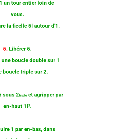
1 un tour entier loin de
vous.
e la ficelle 5l autour d'1.
5.
Libérer 5.
 une boucle double sur 1
e boucle triple sur 2.
5 sous 2
et agripper par
triple
en-haut 1l².
uire 1 par en-bas, dans