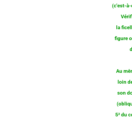
(c'est-à-
Véri
la fice
figure 
d
Au mêm
loin d
son do
(obliq
5² du co