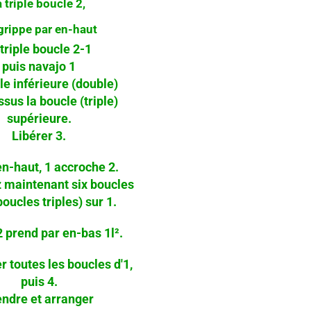
a triple boucle 2,
grippe par en-haut
 triple boucle 2-1
puis navajo 1
le inférieure (double)
sus la boucle (triple)
supérieure.
Libérer 3.
n-haut, 1 accroche 2.
 maintenant six boucles
oucles triples) sur 1.
 prend par en-bas 1l².
r toutes les boucles d'1,
puis 4.
endre et arranger