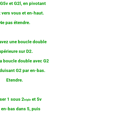
G5v et G2l, en pivotant
t vers vous et en-haut.
Ne pas étendre.
vez une boucle double
upérieure sur D2.
la boucle double avec G2
oduisant G2 par en-bas.
Etendre.
er 1 sous 2
et 5v
triple
r en-bas dans 5, puis