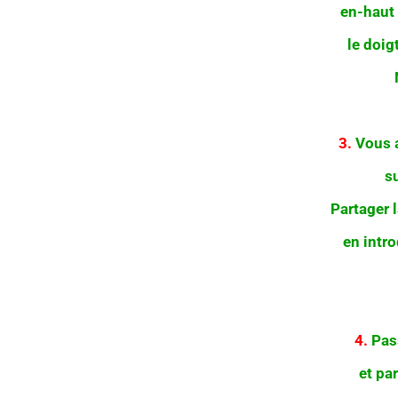
en-haut 
le doig
3.
Vous a
s
Partager 
en intr
4.
Pass
et pa