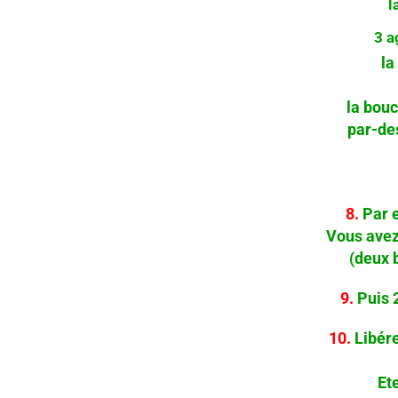
l
3 a
la
la bouc
par-des
8.
Par e
Vous avez
(deux b
9.
Puis 2
10.
Libére
Et