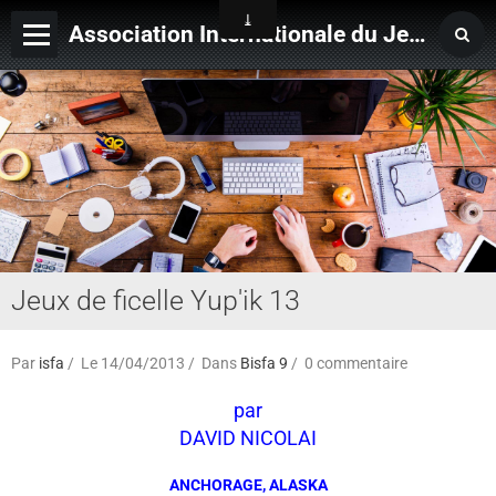
Association Internationale du Jeu de Ficelle
Page d'accueil
Derniers ajouts
Jeux de ficelle Yup'ik 13
Par
isfa
Le 14/04/2013
Dans
Bisfa 9
0 commentaire
par
DAVID NICOLAI
ANCHORAGE, ALASKA