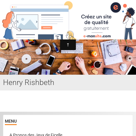
Association Internationale du Jeu de Ficelle
Page d'accueil
Derniers ajouts
Henry Rishbeth
MENU
A Propos des Jeux de Ficelle