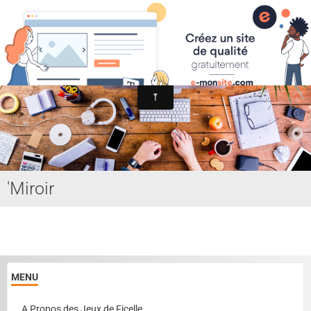
Association Internationale du Jeu de Ficelle
Page d'accueil
Derniers ajouts
'Miroir
MENU
A Propos des Jeux de Ficelle