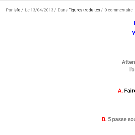
Par
isfa
Le 13/04/2013
Dans
Figures traduites
0 commentaire
Y
Atten
l'
A.
Fair
B.
5 passe sou