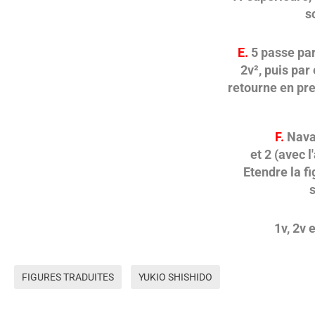
s
E.
5 passe par
2v², puis par
retourne en pre
F.
Navaj
et 2 (avec 
Etendre la f
s
1v, 2v 
FIGURES TRADUITES
YUKIO SHISHIDO