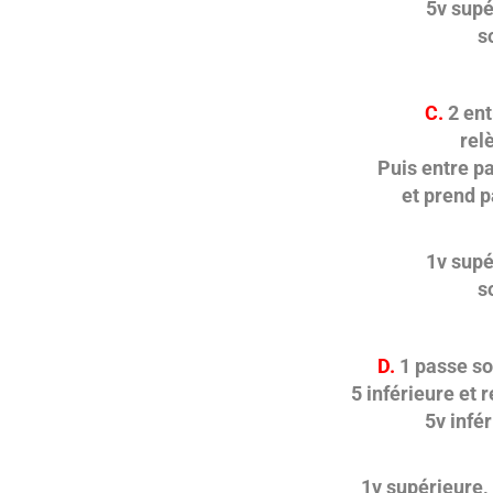
5v supé
s
C.
2 ent
rel
Puis entre p
et prend p
1v supé
s
D.
1 passe so
5 inférieure et 
5v infér
1v supérieure, 