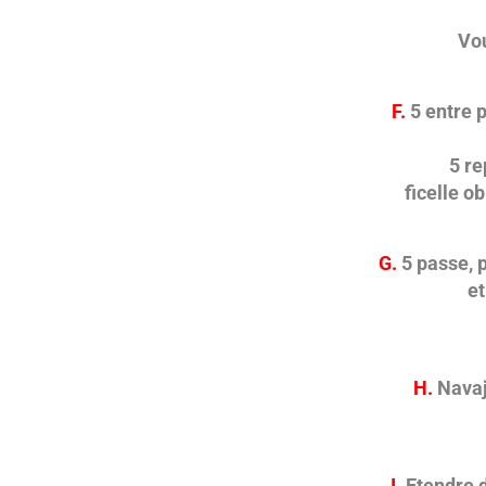
Vous a
F.
5 entre p
e
5 repo
ficelle obli
G.
5 passe, p
et pr
H.
Navajo
I.
Etendre d