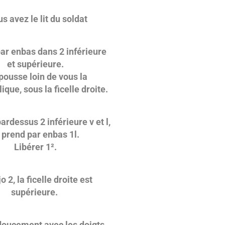
vez le lit du soldat
ar en­bas dans 2 inférieure
t supérieure.
usse loin de vous la
que, sous la ficelle droite.
ar­dessus 2 inférieure v et l,
end par en­bas 1l.
Libérer 1².
 2, la ficelle droite est
supérieure.
oucement avec les doigts