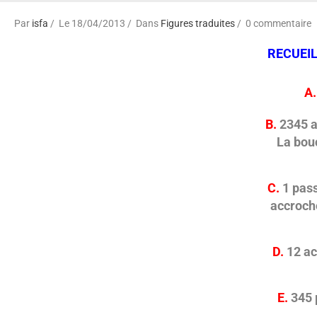
Par
isfa
Le 18/04/2013
Dans
Figures traduites
0 commentaire
RECUEI
A.
B.
2345 ac
La boucle 
C.
1 pass
accroche, p
D.
12 ac
E.
345 