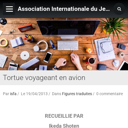
Association Internationale du Jeu de Ficelle
Page d'accueil
Derniers ajouts
Tortue voyageant en avion
Par
isfa
Le 19/04/2013
Dans
Figures traduites
0 commentaire
RECUEILLIE PAR
Ikeda Shoten