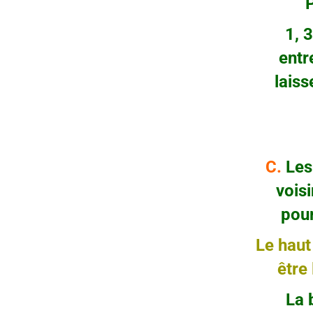
Prem
1, 3, 4
entrent 
laissez 
sur
C.
Les 
voisines
pour fo
Le haut
être la f
La bouc