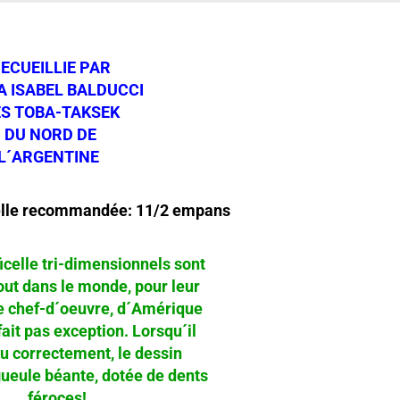
ECUEILLIE PAR
A ISABEL BALDUCCI
S TOBA-TAKSEK
DU NORD DE
L´ARGENTINE
lle recommandée: 11/2 empans
ficelle tri-dimensionnels sont
ut dans le monde, pour leur
 chef-d´oeuvre, d´Amérique
it pas exception. Lorsqu´il
 correctement, le dessin
ueule béante, dotée de dents
féroces!