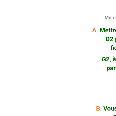
Merci
A.
Mettre
D2 pre
ficell
G2, à tr
par en
en-b
pa
B.
Vous