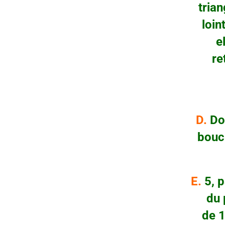
triangle
lointai
elles
retour
D.
Dou
boucle 5
E.
5, p
du poig
de 1, a