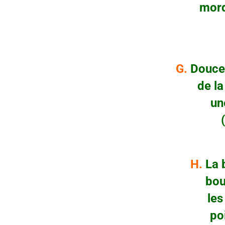
mord la 
5v 
G.
Doucem
de la bo
une b
(ne 
H.
La b
boucle
les fic
poignet