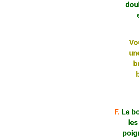
double 
en-h
Vo
une bou
boucle
bouc
p
F.
La bo
les fic
poignet e