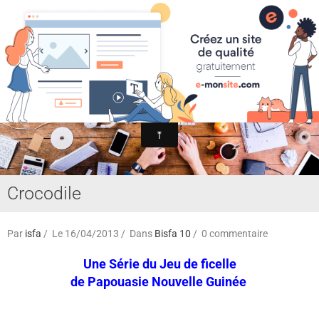
Association Internationale du Jeu de Ficelle
Page d'accueil
Derniers ajouts
Crocodile
Par
isfa
Le 16/04/2013
Dans
Bisfa 10
0 commentaire
Une Série du Jeu de ficelle
de Papouasie Nouvelle Guinée