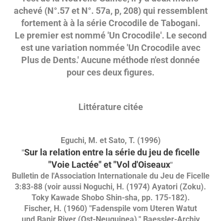
achevé (N°.57 et N°. 57a, p, 208) qui ressemblent
fortement à à la série Crocodile de Tabogani.
Le premier est nommé 'Un Crocodile'. Le second
est une variation nommée 'Un Crocodile avec
Plus de Dents.' Aucune méthode n'est donnée
pour ces deux figures.
Littérature citée
Eguchi, M. et Sato, T. (1996)
Sur la relation entre la série du jeu de ficelle
"
"Voie Lactée" et "Vol d'Oiseaux
"
Bulletin de l'Association Internationale du Jeu de Ficelle
3:83-88 (voir aussi Noguchi, H. (1974) Ayatori (Zoku).
Toky Kawade Shobo Shin-sha, pp. 175-182).
Fischer, H. (1960) "Fadenspile vom Uteren Watut
und Banir River (Ost-Neuguinea)." Baessler-Archiv