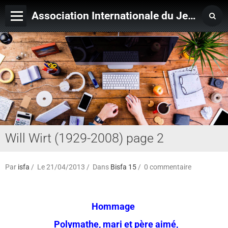
Association Internationale du Jeu de Ficelle
Page d'accueil
Derniers ajouts
Will Wirt (1929-2008) page 2
Par
isfa
Le 21/04/2013
Dans
Bisfa 15
0 commentaire
Hommage
Polymathe, mari et père aimé,