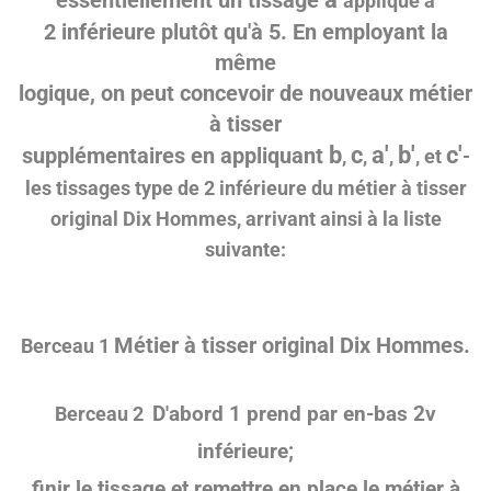
appliqué à
2 inférieure plutôt qu'à 5. En employant la
même
logique, on peut concevoir de nouveaux métier
à tisser
b
c
a'
b'
c'
supplémentaires en appliquant
,
,
,
, et
-
les tissages type de 2 inférieure du métier à tisser
original Dix Hommes, arrivant ainsi à la liste
suivante:
Métier à tisser original Dix Hommes.
Berceau 1
D'abord 1 prend par en-bas 2v
Berceau
2
inférieure;
finir le tissage et remettre en place le métier à