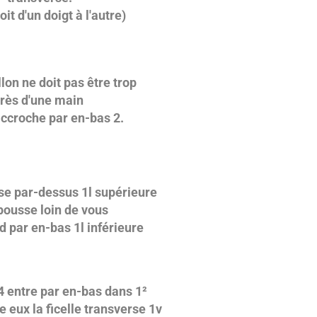
oit d'un doigt à l'autre)
llon ne doit pas être trop
rès d'une main
accroche par en-bas 2.
e par-dessus 1l supérieure
 pousse loin de vous
d par en-bas 1l inférieure
4 entre par en-bas dans 1²
e eux la ficelle transverse 1v