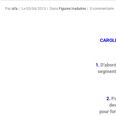
Par
isfa
Le 05/04/2013
Dans
Figures traduites
0 commentaire
CAROL
1.
D'abord
segment 
2.
Pa
dev
pour fo