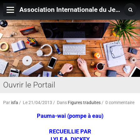
Association Internationale du Jeu de Ficelle
Page d'accueil
Derniers ajouts
Ouvrir le Portail
Par
isfa
Le 21/04/2013
Dans
Figures traduites
0 commentaire
Pauma-wai (pompe à eau)
RECUEILLIE PAR
LYLE A. DICKEY