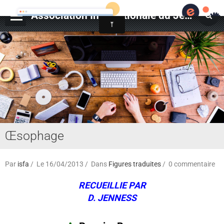
Association Internationale du Jeu de Ficelle
Page d'accueil
Derniers ajouts
Œsophage
Par
isfa
Le 16/04/2013
Dans
Figures traduites
0 commentaire
RECUEILLIE PAR
D. JENNESS