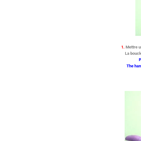
1.
Mettre u
La boucle
P
The han