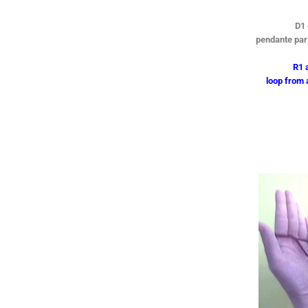
D1 
pendante par 
R1 
loop from