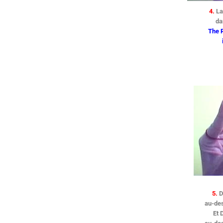
4.
La
da
The 
5.
D
au-des
Et 