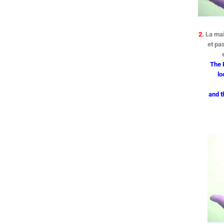
2.
La mai
et pas
The 
lo
and t