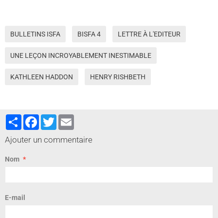
BULLETINS ISFA
BISFA 4
LETTRE À L'EDITEUR
UNE LEÇON INCROYABLEMENT INESTIMABLE
KATHLEEN HADDON
HENRY RISHBETH
Partager
Facebook
Twitter
Email
Ajouter un commentaire
Nom
E-mail