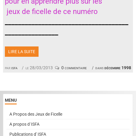
pour en apprendre plus sur les
jeux de ficelle de ce numéro
_____________________________________
________________
LIRE LA SUITE
par
isfa
le 28/03/2013
0 commentaire
dans
décembre 1998
MENU
A Propos des Jeux de Ficelle
A propos d´ISFA
Publications d' ISFA