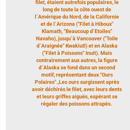
filet, étaient autrefois populaires, le
long de toute la côte ouest de
l´Amérique du Nord, de la Californie
et de l´Arizona ("Filet à Hiboux"
Klamath, "Beaucoup d´Etoiles"
Navaho), jusqu´à Vancouver ("Toile
d´Araignée" Kwakiutl) et en Alaska
("Filet à Poissons" Inuit). Mais
contrairement aux autres, la figure
d´Alaska se fond dans un second
motif, représentant deux "Ours
Polaires".,Les ours surgissent après
avoir déchirés le filet, avec leurs dents
et leurs griffes aiguës, espérant se
régaler des poissons attrapés.