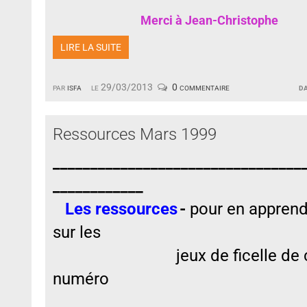
Merci à Jean-Christophe
LIRE LA SUITE
par
isfa
le 29/03/2013
0 commentaire
d
Ressources Mars 1999
_________________________________
____________
Les ressources
-
pour en apprend
sur les
jeux de ficelle de 
numéro
_________________________________