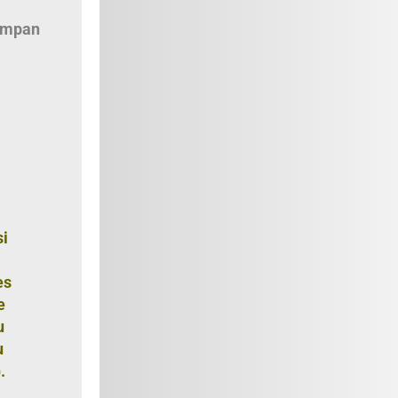
empan
si
es
e
u
u
.