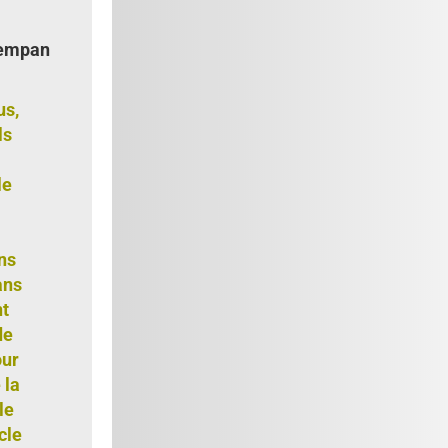
 empan
us,
ls
le
ns
ans
nt
de
our
 la
le
cle