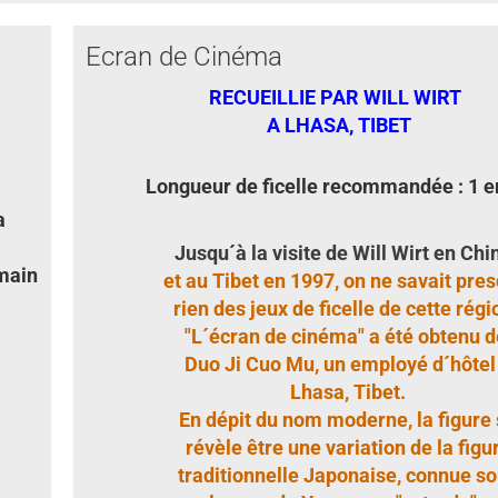
Ecran de Cinéma
RECUEILLIE PAR WILL WIRT
A LHASA, TIBET
Longueur de ficelle recommandée : 1 
a
Jusqu´à la visite de Will Wirt en Chi
main
et au Tibet en 1997, on ne savait pre
rien des jeux de ficelle de cette régi
"L´écran de cinéma" a été obtenu d
Duo Ji Cuo Mu, un employé d´hôtel
Lhasa, Tibet.
En dépit du nom moderne, la figure 
révèle être une variation de la figu
traditionnelle Japonaise, connue s