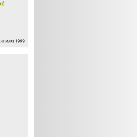
xé
ans
mars 1999