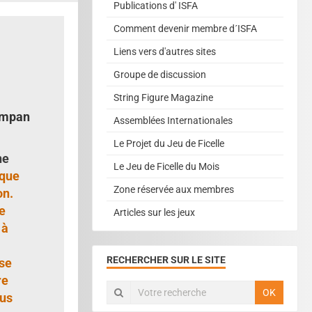
Publications d' ISFA
Comment devenir membre d´ISFA
Liens vers d'autres sites
Groupe de discussion
String Figure Magazine
empan
Assemblées Internationales
Le Projet du Jeu de Ficelle
ne
Le Jeu de Ficelle du Mois
sque
Zone réservée aux membres
on.
e
Articles sur les jeux
 à
RECHERCHER SUR LE SITE
se
re
OK
ous