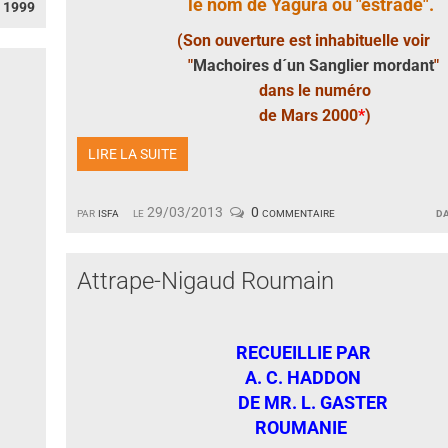
le nom de Yagura ou "estrade".
 1999
(Son ouverture est inhabituelle voir
"
Machoires d´un Sanglier mordant
"
dans le numéro
de Mars 2000
*
)
LIRE LA SUITE
par
isfa
le 29/03/2013
0 commentaire
d
Attrape-Nigaud Roumain
RECUEILLIE PAR
A. C. HADDON
DE MR. L. GASTER
ROUMANIE