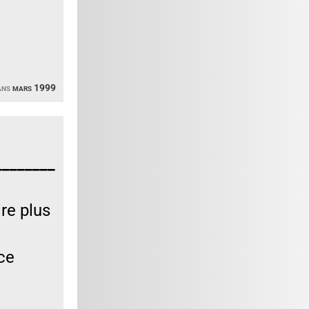
ans
mars 1999
________
re plus
ce
________