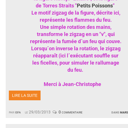
de Torres Straits "
Petits Poissons
"
Le motif zigzag de la figure, décrite ici,
représente les flammes du feu.
Une simple rotation des mains,
transforme le zigzag en un "v", qui
représente la fumée d´un feu qui couve.
Lorsqu´on inverse la rotation, le zigzag
réapparaît (ici l´exécutant souffle sur
les ficelles, pour simuler le rallumage
du feu.
Merci à Jean-Christophe
LIRE LA SUITE
par
isfa
le 29/03/2013
0 commentaire
dans
mars