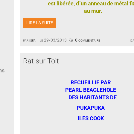
est libérée, d´un anneau de métal fi
au mur.
LIRE LA SUITE
par
isfa
le 29/03/2013
0 commentaire
d
Rat sur Toit
ns
RECUEILLIE PAR
PEARL BEAGLEHOLE
DES HABITANTS DE
PUKAPUKA
ILES COOK