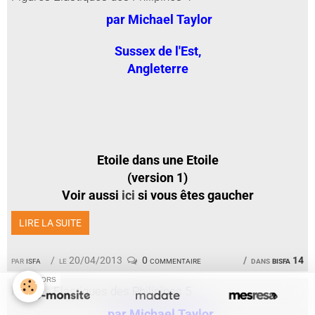
par Michael Taylor
Sussex de l'Est,
Angleterre
Etoile dans une Etoile
(version 1)
Voir aussi
ici
si vous êtes gaucher
LIRE LA SUITE
par
isfa
le 20/04/2013
0 commentaire
dans
bisfa 14
SPONSORS
Figures Elastiques des Philipines 5
par Michael Taylor